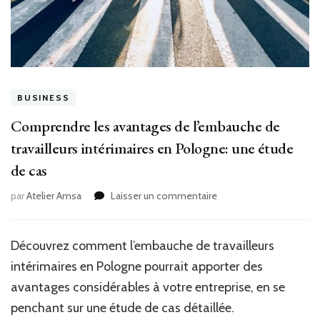
BUSINESS
Comprendre les avantages de l’embauche de
travailleurs intérimaires en Pologne: une étude
de cas
sur
par
Atelier Amsa
Laisser un commentaire
Comprendre
les
avantages
Découvrez comment l’embauche de travailleurs
de
intérimaires en Pologne pourrait apporter des
l’embauche
de
avantages considérables à votre entreprise, en se
travailleurs
penchant sur une étude de cas détaillée.
intérimaires