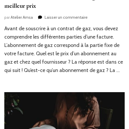
meilleur prix
sur
par
Atelier Amsa
Laisser un commentaire
Trouver
Avant de souscrire à un contrat de gaz, vous devez
le
meilleur
comprendre les différentes parties d’une facture.
abonnement
L’abonnement de gaz correspond à la partie fixe de
de
votre facture. Quel est le prix d’un abonnement au
gaz
au
gaz et chez quel fournisseur ? La réponse est dans ce
meilleur
qui suit ! Qu’est-ce qu’un abonnement de gaz ? La …
prix