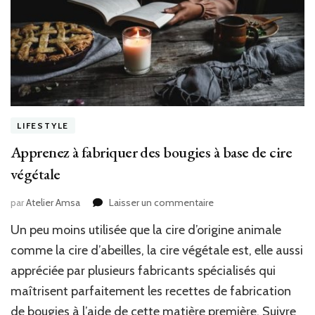
LIFESTYLE
Apprenez à fabriquer des bougies à base de cire
végétale
sur
par
Atelier Amsa
Laisser un commentaire
Apprenez
Un peu moins utilisée que la cire d’origine animale
à
fabriquer
comme la cire d’abeilles, la cire végétale est, elle aussi
des
appréciée par plusieurs fabricants spécialisés qui
bougies
maîtrisent parfaitement les recettes de fabrication
à
base
de bougies à l’aide de cette matière première. Suivre