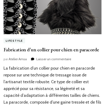
LIFESTYLE
Fabrication d’un collier pour chien en paracorde
sur
par
Atelier Amsa
Laisser un commentaire
Fabrication
La fabrication d’un collier pour chien en paracorde
d’un
collier
repose sur une technique de tressage issue de
pour
l’artisanat textile robuste. Ce type de collier est
chien
apprécié pour sa résistance, sa légèreté et sa
en
paracorde
capacité d’adaptation à différentes tailles de chiens.
La paracorde, composée d’une gaine tressée et de fils