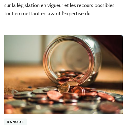
ce
sur la législation en vigueur et les recours possibles,
que
dit
tout en mettant en avant l’expertise du …
la
loi
BANQUE