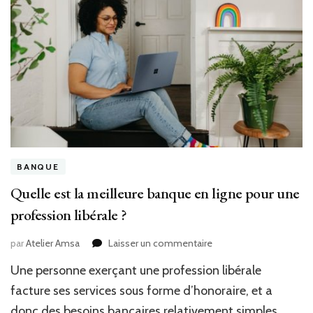
BANQUE
Quelle est la meilleure banque en ligne pour une
profession libérale ?
sur
par
Atelier Amsa
Laisser un commentaire
Quelle
Une personne exerçant une profession libérale
est
la
facture ses services sous forme d’honoraire, et a
meilleure
donc des besoins bancaires relativement simples,