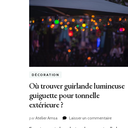
DÉCORATION
Où trouver guirlande lumineuse
guiguette pour tonnelle
extérieure ?
sur
par
Atelier Amsa
Laisser un commentaire
Où