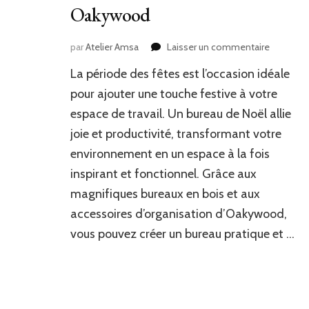
Oakywood
sur
par
Atelier Amsa
Laisser un commentaire
Créez
La période des fêtes est l’occasion idéale
un
bureau
pour ajouter une touche festive à votre
de
espace de travail. Un bureau de Noël allie
Noël
joie et productivité, transformant votre
avec
Oakywo
environnement en un espace à la fois
inspirant et fonctionnel. Grâce aux
magnifiques bureaux en bois et aux
accessoires d’organisation d’Oakywood,
vous pouvez créer un bureau pratique et …