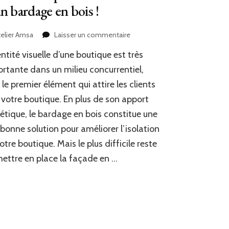
n bardage en bois !
sur
telier Amsa
Laisser un commentaire
Toutes
entité visuelle d’une boutique est très
les
étapes
rtante dans un milieu concurrentiel,
d’installation
t le premier élément qui attire les clients
d’un
 votre boutique. En plus de son apport
bardage
en
étique, le bardage en bois constitue une
bois
 bonne solution pour améliorer l’isolation
!
otre boutique. Mais le plus difficile reste
ettre en place la façade en …