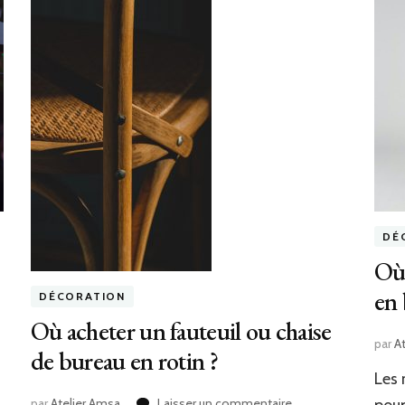
DÉ
Où 
en 
DÉCORATION
Où acheter un fauteuil ou chaise
par
A
de bureau en rotin ?
Les 
sur
poup
par
Atelier Amsa
Laisser un commentaire