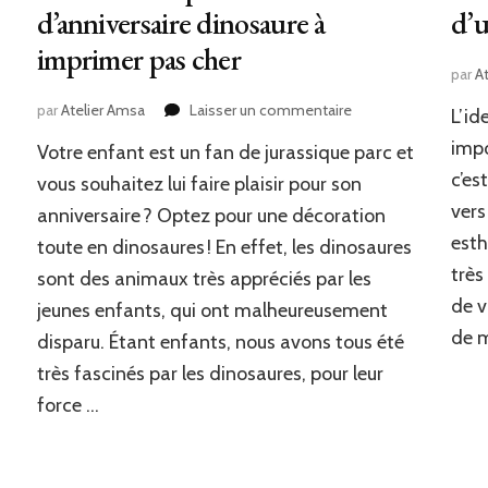
d’anniversaire dinosaure à
d’u
imprimer pas cher
par
A
sur
par
Atelier Amsa
Laisser un commentaire
L’id
Nos
impo
Votre enfant est un fan de jurassique parc et
conseils
pour
c’es
vous souhaitez lui faire plaisir pour son
une
vers
anniversaire ? Optez pour une décoration
déco
od
esth
toute en dinosaures ! En effet, les dinosaures
d’anniversaire
dinosaure
très
sont des animaux très appréciés par les
à
de v
jeunes enfants, qui ont malheureusement
imprimer
de m
pas
disparu. Étant enfants, nous avons tous été
cher
très fascinés par les dinosaures, pour leur
force …