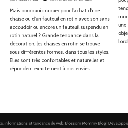
Où
tend
Mais pourquoi craquer pour l’achat d’une
acheter
e
mode
un
chaise ou d’un fauteuil en rotin avec son sans
fauteuil
une 
accoudoir ou encore un fauteuil suspendu en
ou
obje
rotin naturel ? Grande tendance dans la
chaise
e
l’or
de
décoration, les chaises en rotin se trouve
bureau
sous différentes formes, dans tous les styles.
en
rotin
Elles sont très confortables et naturelles et
?
répondent exactement à nos envies …
ité, informations et tendance du web
.
Blossom Mommy Blog | Développé