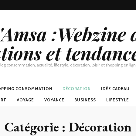
d'Amsa :Webzine a
tions et tendanc
log consommation, actualité, lifestyle, décoration, loisir et shopping en lig
OPPING CONSOMMATION
DÉCORATION
IDÉE CADEAU
ORT
VOYAGE
VOYANCE
BUSINESS
LIFESTYLE
Catégorie :
Décoration