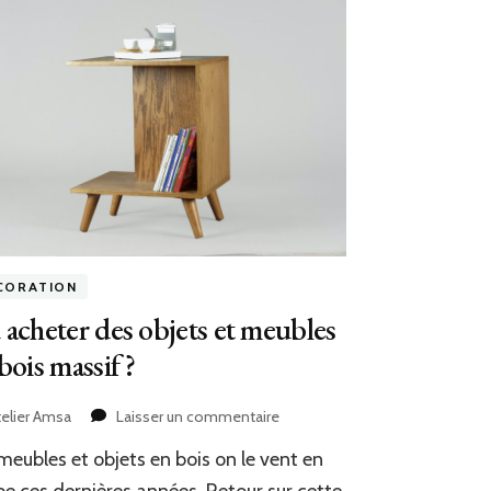
CORATION
acheter des objets et meubles
bois massif ?
sur
telier Amsa
Laisser un commentaire
Où
meubles et objets en bois on le vent en
acheter
des
e ces dernières années. Retour sur cette