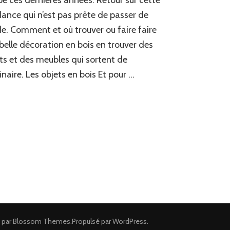
objets
ance qui n’est pas prête de passer de
et
. Comment et où trouver ou faire faire
meubles
en
belle décoration en bois en trouver des
bois
ts et des meubles qui sortent de
massif
?
dinaire. Les objets en bois Et pour …
 par
Blossom Themes
.Propulsé par
WordPress
.