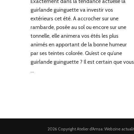
Exactement dans la tendance actuelle la
trouver
guirlande
guirlande guinguette va investir vos
lumineus
extérieurs cet été. A accrocher sur une
guiguette
rambarde, posée au sol ou encore sur une
pour
tonnelle
tonnelle, elle animera vos étés les plus
extérieur
animés en apportant de la bonne humeur
?
par ses teintes colorée. Qu’est ce qu’une
guirlande guinguette ? Il est certain que vous
…
2026 Copyright
Atelier d'Amsa :Webzine actual