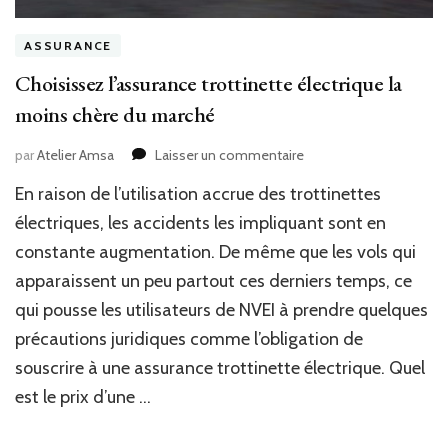
ASSURANCE
Choisissez l’assurance trottinette électrique la
moins chère du marché
sur
par
Atelier Amsa
Laisser un commentaire
Choisissez
En raison de l’utilisation accrue des trottinettes
l’assurance
trottinette
électriques, les accidents les impliquant sont en
électrique
constante augmentation. De même que les vols qui
la
apparaissent un peu partout ces derniers temps, ce
moins
chère
qui pousse les utilisateurs de NVEI à prendre quelques
du
précautions juridiques comme l’obligation de
marché
souscrire à une assurance trottinette électrique. Quel
est le prix d’une …