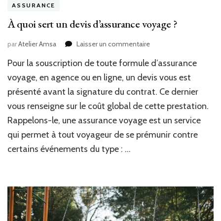
ASSURANCE
À quoi sert un devis d’assurance voyage ?
sur
par
Atelier Amsa
Laisser un commentaire
À
Pour la souscription de toute formule d’assurance
quoi
sert
voyage, en agence ou en ligne, un devis vous est
un
présenté avant la signature du contrat. Ce dernier
devis
vous renseigne sur le coût global de cette prestation.
d’assurance
voyage
Rappelons-le, une assurance voyage est un service
?
qui permet à tout voyageur de se prémunir contre
certains événements du type : …