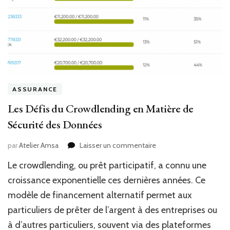
ASSURANCE
Les Défis du Crowdlending en Matière de
Sécurité des Données
sur
par
Atelier Amsa
Laisser un commentaire
Les
Le crowdlending, ou prêt participatif, a connu une
Défis
du
croissance exponentielle ces dernières années. Ce
Crowdlending
modèle de financement alternatif permet aux
en
particuliers de prêter de l’argent à des entreprises ou
Matière
de
à d’autres particuliers, souvent via des plateformes