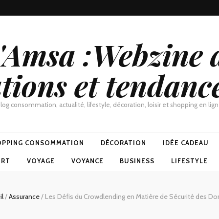
d'Amsa :Webzine a
tions et tendanc
log consommation, actualité, lifestyle, décoration, loisir et shopping en lig
OPPING CONSOMMATION
DÉCORATION
IDÉE CADEAU
ORT
VOYAGE
VOYANCE
BUSINESS
LIFESTYLE
il
/
Assurance
/
Les Défis du Crowdlending en Matière de Sécurité des D