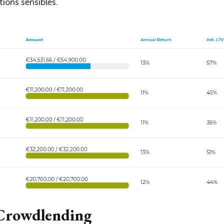
ions sensibles.
 Crowdlending