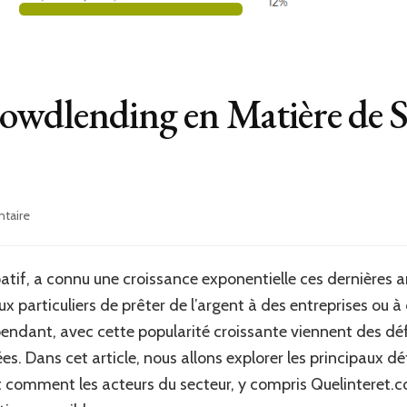
owdlending en Matière de S
sur
taire
Les
Défis
du
patif, a connu une croissance exponentielle ces dernières
Crowdlending
x particuliers de prêter de l’argent à des entreprises ou à 
en
Matière
ependant, avec cette popularité croissante viennent des 
de
. Dans cet article, nous allons explorer les principaux défi
Sécurité
 comment les acteurs du secteur, y compris Quelinteret.c
des
Données