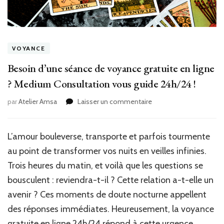
VOYANCE
Besoin d’une séance de voyance gratuite en ligne
? Medium Consultation vous guide 24h/24 !
sur
par
Atelier Amsa
Laisser un commentaire
Besoin
d’une
séance
L’amour bouleverse, transporte et parfois tourmente
de
au point de transformer vos nuits en veilles infinies.
voyance
gratuite
Trois heures du matin, et voilà que les questions se
en
bousculent : reviendra-t-il ? Cette relation a-t-elle un
ligne
avenir ? Ces moments de doute nocturne appellent
?
Medium
des réponses immédiates. Heureusement, la voyance
Consultation
gratuite en ligne 24h/24 répond à cette urgence