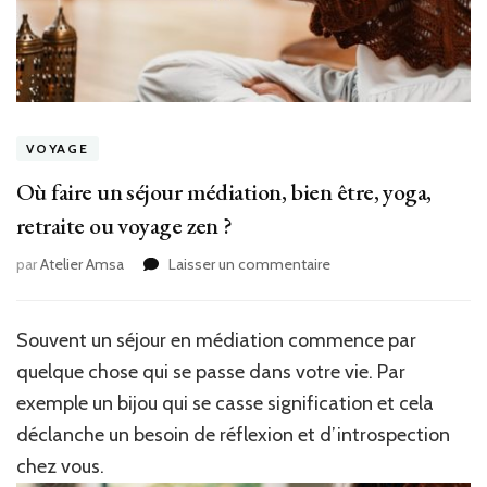
VOYAGE
Où faire un séjour médiation, bien être, yoga,
retraite ou voyage zen ?
sur
par
Atelier Amsa
Laisser un commentaire
Où
faire
un
Souvent un séjour en médiation commence par
séjour
quelque chose qui se passe dans votre vie. Par
médiation,
bien
exemple un bijou qui se casse signification et cela
être,
déclanche un besoin de réflexion et d’introspection
yoga,
chez vous.
retraite