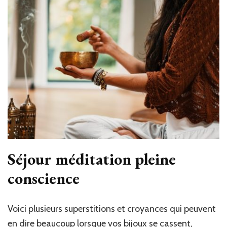
ou
voyage
zen
?
Séjour méditation pleine
conscience
Voici plusieurs superstitions et croyances qui peuvent
en dire beaucoup lorsque vos bijoux se cassent,