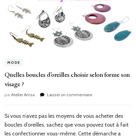
MODE
Quelles boucles d’oreilles choisir selon forme son
visage ?
sur
par
Atelier Amsa
Laisser un commentaire
Quelles
boucles
d’oreilles
Si vous n’avez pas les moyens de vous acheter des
choisir
boucles d’oreilles, sachez que vous pouvez tout à fait
selon
forme
les confectionner vous-même. Cette démarche a