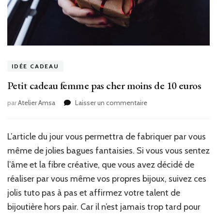
IDÉE CADEAU
Petit cadeau femme pas cher moins de 10 euros
sur
par
Atelier Amsa
Laisser un commentaire
Petit
cadeau
femme
L’article du jour vous permettra de fabriquer par vous
pas
même de jolies bagues fantaisies. Si vous vous sentez
cher
moins
l’âme et la fibre créative, que vous avez décidé de
de
réaliser par vous même vos propres bijoux, suivez ces
10
jolis tuto pas à pas et affirmez votre talent de
euros
bijoutière hors pair. Car il n’est jamais trop tard pour