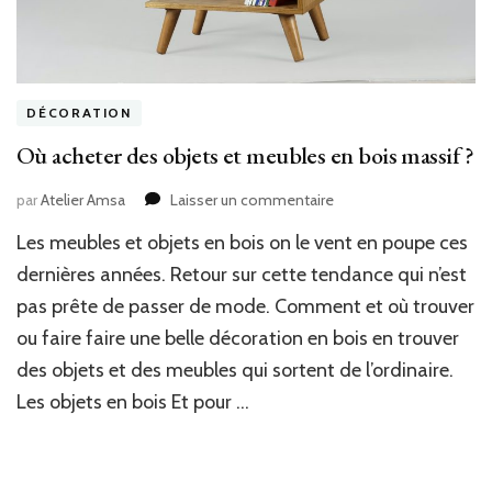
DÉCORATION
Où acheter des objets et meubles en bois massif ?
sur
par
Atelier Amsa
Laisser un commentaire
Où
Les meubles et objets en bois on le vent en poupe ces
acheter
des
dernières années. Retour sur cette tendance qui n’est
objets
pas prête de passer de mode. Comment et où trouver
et
ou faire faire une belle décoration en bois en trouver
meubles
en
des objets et des meubles qui sortent de l’ordinaire.
bois
Les objets en bois Et pour …
massif
?