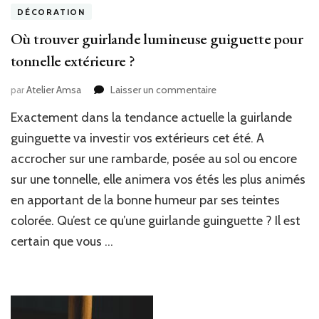
DÉCORATION
Où trouver guirlande lumineuse guiguette pour
tonnelle extérieure ?
sur
par
Atelier Amsa
Laisser un commentaire
Où
Exactement dans la tendance actuelle la guirlande
trouver
guirlande
guinguette va investir vos extérieurs cet été. A
lumineuse
accrocher sur une rambarde, posée au sol ou encore
guiguette
sur une tonnelle, elle animera vos étés les plus animés
pour
tonnelle
en apportant de la bonne humeur par ses teintes
extérieure
colorée. Qu’est ce qu’une guirlande guinguette ? Il est
?
certain que vous …