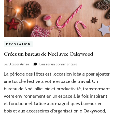
DÉCORATION
Créez un bureau de Noël avec Oakywood
sur
par
Atelier Amsa
Laisser un commentaire
Créez
La période des fêtes est l’occasion idéale pour ajouter
un
bureau
une touche festive à votre espace de travail. Un
de
bureau de Noël allie joie et productivité, transformant
Noël
votre environnement en un espace à la fois inspirant
avec
Oakywood
et fonctionnel. Grâce aux magnifiques bureaux en
bois et aux accessoires d’organisation d’Oakywood,