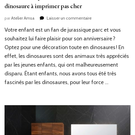
dinosaure à imprimer pas cher
sur
par
Atelier Amsa
Laisser un commentaire
Nos
Votre enfant est un fan de jurassique parc et vous
conseils
pour
souhaitez lui faire plaisir pour son anniversaire ?
une
Optez pour une décoration toute en dinosaures ! En
déco
effet, les dinosaures sont des animaux très appréciés
d’anniversaire
dinosaure
par les jeunes enfants, qui ont malheureusement
à
disparu. Étant enfants, nous avons tous été très
imprimer
pas
fascinés par les dinosaures, pour leur force …
cher