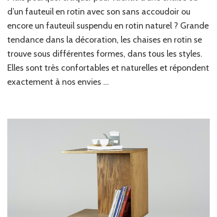
un
d’un fauteuil en rotin avec son sans accoudoir ou
fauteuil
encore un fauteuil suspendu en rotin naturel ? Grande
ou
tendance dans la décoration, les chaises en rotin se
chaise
de
trouve sous différentes formes, dans tous les styles.
bureau
Elles sont très confortables et naturelles et répondent
en
rotin
exactement à nos envies …
?