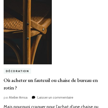
DÉCORATION
Où acheter un fauteuil ou chaise de bureau en
rotin ?
sur
par
Atelier Amsa
Laisser un commentaire
Où
Mais pourquoi craquer pour l’achat d’une chaise ou
acheter