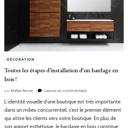
DÉCORATION
Toutes les étapes d’installation d’un bardage en
bois !
sur
par
Atelier Amsa
Laisser un commentaire
Toutes
L’identité visuelle d’une boutique est très importante
les
étapes
dans un milieu concurrentiel, c’est le premier élément
d’installation
qui attire les clients vers votre boutique. En plus de
d’un
son apport esthétique, le bardage en bois constitue
bardage