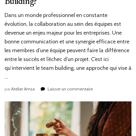
Building?
Dans un monde professionnel en constante
évolution, la collaboration au sein des équipes est
devenue un enjeu majeur pour les entreprises. Une
bonne communication et une synergie efficace entre
les membres d’une équipe peuvent faire la différence
entre le succès et l’échec d’un projet. C’est ici
qu’intervient le team building, une approche qui vise à
…
sur
par
Atelier Amsa
Laisser un commentaire
Comment
améliorer
la
collaboration
en
entreprise
grâce