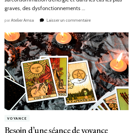
graves, des dysfonctionnements …
sur
par
Atelier Amsa
Laisser un commentaire
Quels
critères
prioriser
pour
choisir
un
spécialiste
en
installation
de
climatisation ?
VOYANCE
Besoin d’une séance de voyance