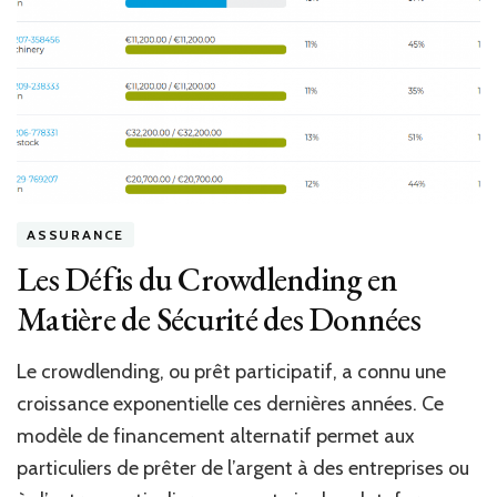
bancaires
:
ce
que
dit
la
loi
ASSURANCE
Les Défis du Crowdlending en
Matière de Sécurité des Données
Le crowdlending, ou prêt participatif, a connu une
croissance exponentielle ces dernières années. Ce
modèle de financement alternatif permet aux
particuliers de prêter de l’argent à des entreprises ou