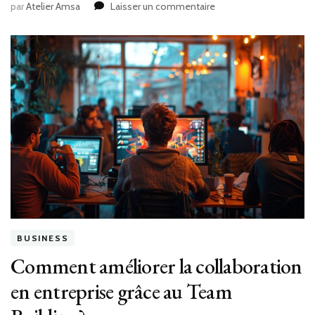
sur
par
Atelier Amsa
Laisser un commentaire
Comment
les
concentrés
de
fruits
redéfinissent
l’art
des
spiritueux
BUSINESS
Comment améliorer la collaboration
en entreprise grâce au Team