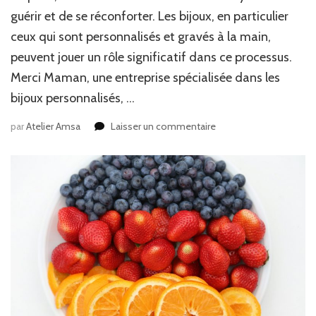
guérir et de se réconforter. Les bijoux, en particulier
ceux qui sont personnalisés et gravés à la main,
peuvent jouer un rôle significatif dans ce processus.
Merci Maman, une entreprise spécialisée dans les
bijoux personnalisés, …
sur
par
Atelier Amsa
Laisser un commentaire
Comment
un
Bijou
Peut
Guérir
le
Cœur?