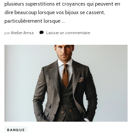
plusieurs superstitions et croyances qui peuvent en
dire beaucoup lorsque vos bijoux se cassent,
particulièrement lorsque …
sur
par
Atelier Amsa
Laisser un commentaire
Où
faire
un
séjour
médiation,
bien
être,
yoga,
retraite
ou
voyage
zen
?
BANQUE