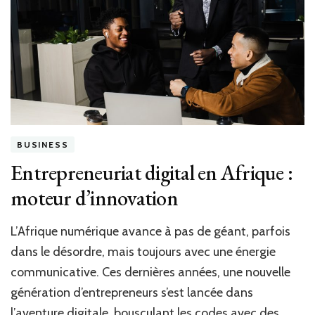
gratuite
en
ligne
?
Medium
Consultation
vous
guide
24h/24
!
BUSINESS
Entrepreneuriat digital en Afrique :
moteur d’innovation
L’Afrique numérique avance à pas de géant, parfois
dans le désordre, mais toujours avec une énergie
communicative. Ces dernières années, une nouvelle
génération d’entrepreneurs s’est lancée dans
l’aventure digitale, bousculant les codes avec des