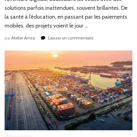
solutions parfois inattendues, souvent brillantes. De
la santé à l’éducation, en passant par les paiements
mobiles, des projets voient le jour …
sur
par
Atelier Amsa
Laisser un commentaire
Entrepreneuriat
digital
en
Afrique
:
moteur
d’innovation