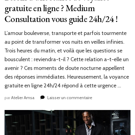
gratuite en ligne ? Medium
Consultation vous guide 24h/24 !
L’amour bouleverse, transporte et parfois tourmente
au point de transformer vos nuits en veilles infinies.
Trois heures du matin, et voilà que les questions se
bousculent : reviendra-t-il ? Cette relation a-t-elle un
avenir ? Ces moments de doute nocturne appellent
des réponses immédiates. Heureusement, la voyance
gratuite en ligne 24h/24 répond à cette urgence …
sur
par
Atelier Amsa
Laisser un commentaire
Besoin
d’une
séance
de
voyance