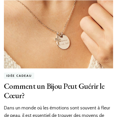
Commercial
Turquie
–
Sénégal
:
Nouveaux
Accords
et
Rôle
de
CargoPlan
IDÉE CADEAU
Comment un Bijou Peut Guérir le
Cœur?
Dans un monde où les émotions sont souvent à fleur
de peau, il est essentiel de trouver des moyens de