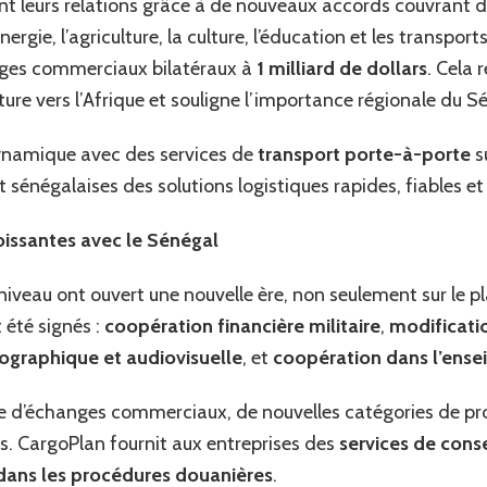
ent leurs relations grâce à de nouveaux accords couvrant
nergie, l’agriculture, la culture, l’éducation et les transport
ges commerciaux bilatéraux à
1 milliard de dollars
. Cela 
ture vers l’Afrique et souligne l’importance régionale du S
namique avec des services de
transport porte-à-porte
s
t sénégalaises des solutions logistiques rapides, fiables e
issantes avec le Sénégal
niveau ont ouvert une nouvelle ère, non seulement sur le 
été signés :
coopération financière militaire
,
modificati
graphique et audiovisuelle
, et
coopération dans l’ense
e d’échanges commerciaux, de nouvelles catégories de pro
rs. CargoPlan fournit aux entreprises des
services de conse
dans les procédures douanières
.