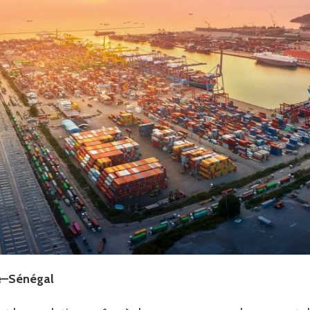
et
Rôle
de
CargoPlan
e–Sénégal