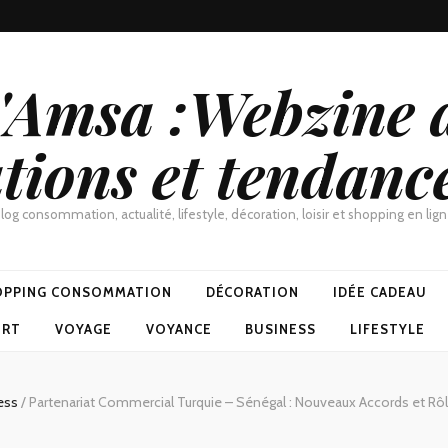
d'Amsa :Webzine a
tions et tendanc
log consommation, actualité, lifestyle, décoration, loisir et shopping en lig
OPPING CONSOMMATION
DÉCORATION
IDÉE CADEAU
ORT
VOYAGE
VOYANCE
BUSINESS
LIFESTYLE
ess
/
Partenariat Commercial Turquie – Sénégal : Nouveaux Accords et Rô