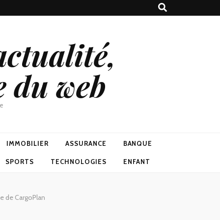
ctualité,
e du web
ne
IMMOBILIER
ASSURANCE
BANQUE
SPORTS
TECHNOLOGIES
ENFANT
le de CargoPlan