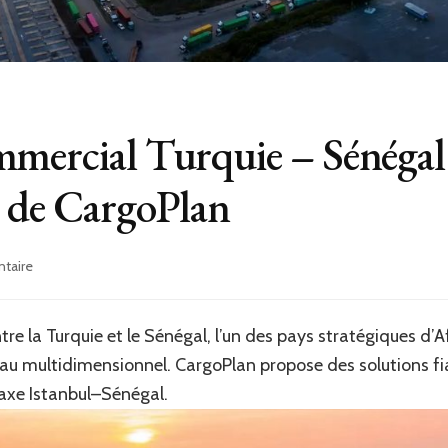
mmercial Turquie – Sénéga
e de CargoPlan
sur
taire
Partenariat
Commercial
Turquie
e la Turquie et le Sénégal, l’un des pays stratégiques d’Af
–
au multidimensionnel. CargoPlan propose des solutions fi
Sénégal
:
l’axe Istanbul–Sénégal.
Nouveaux
Accords