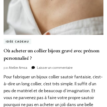
IDÉE CADEAU
Où acheter un collier bijoux gravé avec prénom
personnalisé ?
sur
par
Atelier Amsa
Laisser un commentaire
Où
Pour fabriquer un bijoux collier sautoir fantaisie, c’est-
acheter
un
à-dire un long collier, c’est très simple. Il suffit d’un
collier
peu de matériel et de beaucoup d’imagination. Et
bijoux
vous ne parvenez pas à faire votre propre sautoir
gravé
avec
pourquoi ne pas en acheter un joli dans une belle